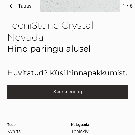
Tagasi
1
/
6
TecniStone Crystal
Nevada
Hind päringu alusel
Huvitatud? Küsi hinnapakkumist.
Saada päring
Nimi
kohustuslik *
Tüüp
Kategooria
E-post
kohustuslik *
Kvarts
Tehiskivi