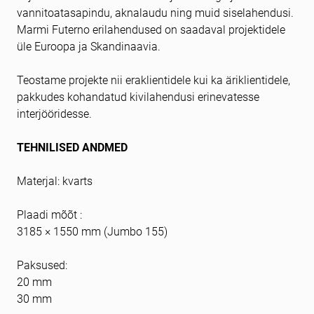
vannitoatasapindu, aknalaudu ning muid siselahendusi.
Marmi Futerno erilahendused on saadaval projektidele
üle Euroopa ja Skandinaavia.
Teostame projekte nii eraklientidele kui ka äriklientidele,
pakkudes kohandatud kivilahendusi erinevatesse
interjööridesse.
TEHNILISED ANDMED
Materjal: kvarts
Plaadi mõõt :
3185 × 1550 mm (Jumbo 155)
Paksused:
20 mm
30 mm