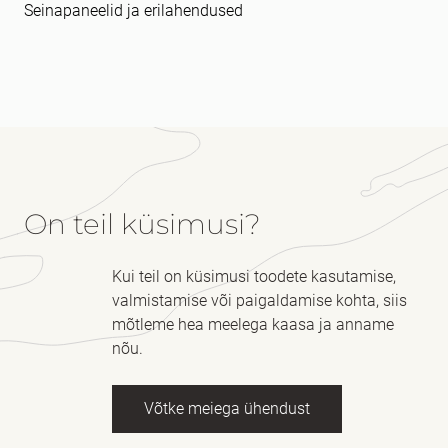
Seinapaneelid ja erilahendused
On teil küsimusi?
Kui teil on küsimusi toodete kasutamise,
valmistamise või paigaldamise kohta, siis
mõtleme hea meelega kaasa ja anname
nõu.
Võtke meiega ühendust