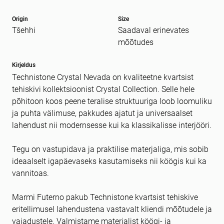
Origin
Size
Tšehhi
Saadaval erinevates
Sõnum
kohustuslik *
mõõtudes
Kirjeldus
Technistone Crystal Nevada on kvaliteetne kvartsist
tehiskivi kollektsioonist Crystal Collection. Selle hele
põhitoon koos peene teralise struktuuriga loob loomuliku
ja puhta välimuse, pakkudes ajatut ja universaalset
lahendust nii modernsesse kui ka klassikalisse interjööri.
Tegu on vastupidava ja praktilise materjaliga, mis sobib
ideaalselt igapäevaseks kasutamiseks nii köögis kui ka
vannitoas.
Marmi Futerno pakub Technistone kvartsist tehiskive
eritellimusel lahendustena vastavalt kliendi mõõtudele ja
vajadustele. Valmistame materjalist köögi- ja