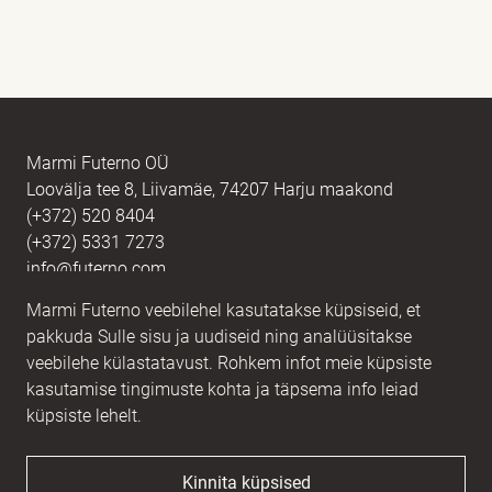
Nimi
kohustuslik *
E-post
kohustuslik *
Marmi Futerno OÜ
Loovälja tee 8, Liivamäe, 74207 Harju maakond
(+372) 520 8404
Sõnum
kohustuslik *
(+372) 5331 7273
info@futerno.com
Marmi Futerno veebilehel kasutatakse küpsiseid, et
Reg nr. 12406894 / KM nr. EE101607467
pakkuda Sulle sisu ja uudiseid ning analüüsitakse
IBAN EE902200221056762443 / SWIFT HABAEE2X
veebilehe külastatavust. Rohkem infot meie küpsiste
kasutamise tingimuste kohta ja täpsema info leiad
küpsiste lehelt.
Kinnita küpsised