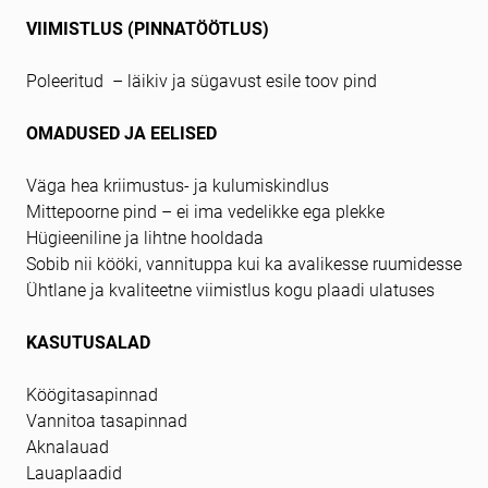
VIIMISTLUS (PINNATÖÖTLUS)
Poleeritud – läikiv ja sügavust esile toov pind
OMADUSED JA EELISED
Väga hea kriimustus- ja kulumiskindlus
Mittepoorne pind – ei ima vedelikke ega plekke
Hügieeniline ja lihtne hooldada
Sobib nii kööki, vannituppa kui ka avalikesse ruumidesse
Ühtlane ja kvaliteetne viimistlus kogu plaadi ulatuses
KASUTUSALAD
Köögitasapinnad
Vannitoa tasapinnad
Aknalauad
Lauaplaadid