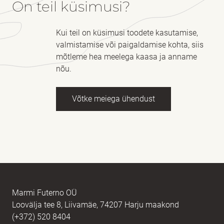
On teil küsimusi?
Kui teil on küsimusi toodete kasutamise,
valmistamise või paigaldamise kohta, siis
mõtleme hea meelega kaasa ja anname
nõu.
Võtke meiega ühendust
Nimi
kohustuslik *
E-post
kohustuslik *
Marmi Futerno OÜ
Loovälja tee 8, Liivamäe, 74207 Harju maakond
(+372) 520 8404
Sõnum
kohustuslik *