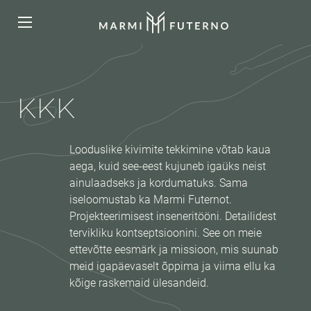
KKK
Looduslike kivimite tekkimine võtab kaua
aega, kuid see-eest kujuneb igaüks neist
ainulaadseks ja kordumatuks. Sama
iseloomustab ka Marmi Futernot.
Projekteerimisest inseneritööni. Detailidest
tervikliku kontseptsioonini. See on meie
ettevõtte eesmärk ja missioon, mis suunab
meid igapäevaselt õppima ja viima ellu ka
kõige raskemaid ülesandeid.