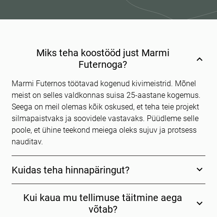
Miks teha koostööd just Marmi
Futernoga?
Marmi Futernos töötavad kogenud kivimeistrid. Mõnel
meist on selles valdkonnas suisa 25-aastane kogemus.
Seega on meil olemas kõik oskused, et teha teie projekt
silmapaistvaks ja soovidele vastavaks. Püüdleme selle
poole, et ühine teekond meiega oleks sujuv ja protsess
nauditav.
Kuidas teha hinnapäringut?
Kui kaua mu tellimuse täitmine aega
võtab?