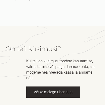
On teil küsimusi?
Kui teil on küsimusi toodete kasutamise,
valmistamise või paigaldamise kohta, siis
mõtleme hea meelega kaasa ja anname
nõu.
Võtke meiega ühendust