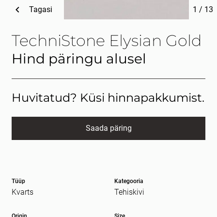
Tagasi
1
/
13
TechniStone Elysian Gold
Hind päringu alusel
Huvitatud? Küsi hinnapakkumist.
Saada päring
Nimi
kohustuslik *
Tüüp
Kategooria
E-post
kohustuslik *
Kvarts
Tehiskivi
Origin
Size