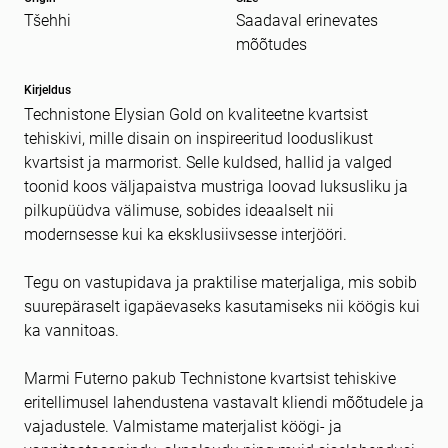
Tšehhi
Saadaval erinevates
Sõnum
kohustuslik *
mõõtudes
Kirjeldus
Technistone Elysian Gold on kvaliteetne kvartsist
tehiskivi, mille disain on inspireeritud looduslikust
kvartsist ja marmorist. Selle kuldsed, hallid ja valged
toonid koos väljapaistva mustriga loovad luksusliku ja
pilkupüüdva välimuse, sobides ideaalselt nii
modernsesse kui ka eksklusiivsesse interjööri.
Tegu on vastupidava ja praktilise materjaliga, mis sobib
suurepäraselt igapäevaseks kasutamiseks nii köögis kui
ka vannitoas.
Marmi Futerno pakub Technistone kvartsist tehiskive
eritellimusel lahendustena vastavalt kliendi mõõtudele ja
vajadustele. Valmistame materjalist köögi- ja