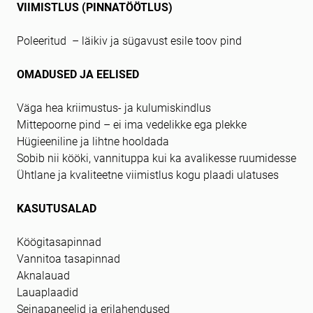
VIIMISTLUS (PINNATÖÖTLUS)
Poleeritud – läikiv ja sügavust esile toov pind
OMADUSED JA EELISED
Väga hea kriimustus- ja kulumiskindlus
Mittepoorne pind – ei ima vedelikke ega plekke
Hügieeniline ja lihtne hooldada
Sobib nii kööki, vannituppa kui ka avalikesse ruumidesse
Ühtlane ja kvaliteetne viimistlus kogu plaadi ulatuses
KASUTUSALAD
Köögitasapinnad
Vannitoa tasapinnad
Aknalauad
Lauaplaadid
Seinapaneelid ja erilahendused