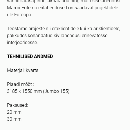
vannitoatasapindu, aknalaudu ning muid siselahendusi.
Marmi Futerno erilahendused on saadaval projektidele
üle Euroopa.
Teostame projekte nii eraklientidele kui ka äriklientidele,
pakkudes kohandatud kivilahendusi erinevatesse
interjööridesse.
TEHNILISED ANDMED
Materjal: kvarts
Plaadi mõõt :
3185 × 1550 mm (Jumbo 155)
Paksused:
20 mm
30 mm