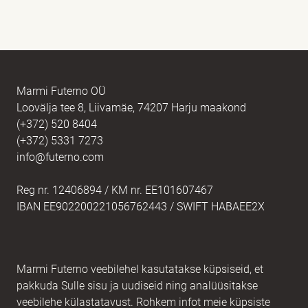
Nimi
kohustuslik *
E-post
kohustuslik *
Marmi Futerno OÜ
Loovälja tee 8, Liivamäe, 74207 Harju maakond
(+372) 520 8404
Sõnum
kohustuslik *
(+372) 5331 7273
info@futerno.com
Reg nr. 12406894 / KM nr. EE101607467
IBAN EE902200221056762443 / SWIFT HABAEE2X
Marmi Futerno veebilehel kasutatakse küpsiseid, et
pakkuda Sulle sisu ja uudiseid ning analüüsitakse
veebilehe külastatavust. Rohkem infot meie küpsiste