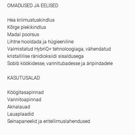
OMADUSED JA EELISED
Hea kriimustuskindlus
Kõrge plekikindlus
Madal poorsus
Lihtne hooldada ja hügieeniline
Valmistatud HybriQ+ tehnoloogiaga, vähendatud
kristallilise ränidioksiidi sisaldusega
Sobib köökidesse, vannitubadesse ja äripindadele
KASUTUSALAD
Köögitasapinnad
Vannitoapinnad
Aknalauad
Lauaplaadid
Seinapaneelid ja eritellimuslahendused