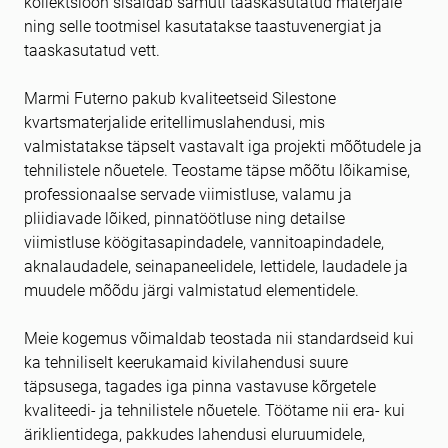
kollektsioon sisaldab samuti taaskasutatud materjale
ning selle tootmisel kasutatakse taastuvenergiat ja
taaskasutatud vett.
Marmi Futerno pakub kvaliteetseid Silestone
kvartsmaterjalide eritellimuslahendusi, mis
valmistatakse täpselt vastavalt iga projekti mõõtudele ja
tehnilistele nõuetele. Teostame täpse mõõtu lõikamise,
professionaalse servade viimistluse, valamu ja
pliidiavade lõiked, pinnatöötluse ning detailse
viimistluse köögitasapindadele, vannitoapindadele,
aknalaudadele, seinapaneelidele, lettidele, laudadele ja
muudele mõõdu järgi valmistatud elementidele.
Meie kogemus võimaldab teostada nii standardseid kui
ka tehniliselt keerukamaid kivilahendusi suure
täpsusega, tagades iga pinna vastavuse kõrgetele
kvaliteedi- ja tehnilistele nõuetele. Töötame nii era- kui
äriklientidega, pakkudes lahendusi eluruumidele,