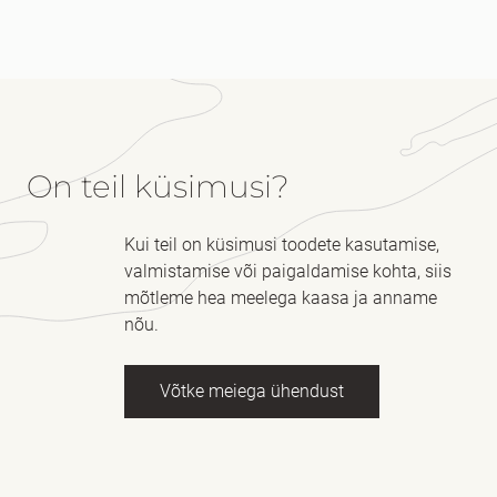
On teil küsimusi?
Kui teil on küsimusi toodete kasutamise,
valmistamise või paigaldamise kohta, siis
mõtleme hea meelega kaasa ja anname
nõu.
Võtke meiega ühendust
Nimi
kohustuslik *