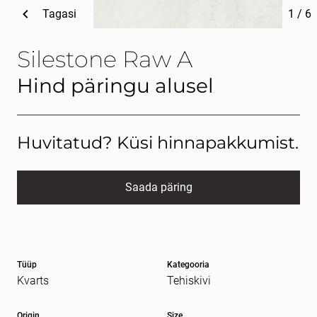
Tagasi
1
/
6
Silestone Raw A
Hind päringu alusel
Huvitatud? Küsi hinnapakkumist.
Saada päring
Nimi
kohustuslik *
Tüüp
Kategooria
E-post
kohustuslik *
Kvarts
Tehiskivi
Origin
Size