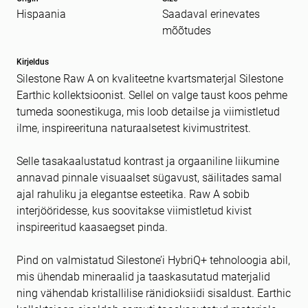
Hispaania
Saadaval erinevates
Sõnum
kohustuslik *
mõõtudes
Kirjeldus
Silestone Raw A on kvaliteetne kvartsmaterjal Silestone
Earthic kollektsioonist. Sellel on valge taust koos pehme
tumeda soonestikuga, mis loob detailse ja viimistletud
ilme, inspireerituna naturaalsetest kivimustritest.
Selle tasakaalustatud kontrast ja orgaaniline liikumine
annavad pinnale visuaalset sügavust, säilitades samal
ajal rahuliku ja elegantse esteetika. Raw A sobib
interjööridesse, kus soovitakse viimistletud kivist
inspireeritud kaasaegset pinda.
Pind on valmistatud Silestone’i HybriQ+ tehnoloogia abil,
mis ühendab mineraalid ja taaskasutatud materjalid
ning vähendab kristallilise ränidioksiidi sisaldust. Earthic