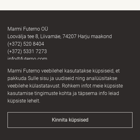
E-post
kohustuslik *
Marmi Futerno OÜ
Loovälja tee 8, Liivamäe, 74207 Harju maakond
(+372) 520 8404
Sõnum
kohustuslik *
(+372) 5331 7273
info@futerno.com
Marmi Futerno veebilehel kasutatakse küpsiseid, et
Reg nr. 12406894 / KM nr. EE101607467
pakkuda Sulle sisu ja uudiseid ning analüüsitakse
IBAN EE902200221056762443 / SWIFT HABAEE2X
veebilehe külastatavust. Rohkem infot meie küpsiste
kasutamise tingimuste kohta ja täpsema info leiad
küpsiste lehelt.
Kinnita küpsised