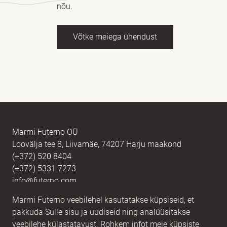
nõu.
Võtke meiega ühendust
Nimi
kohustuslik *
E-post
kohustuslik *
Marmi Futerno OÜ
Loovälja tee 8, Liivamäe, 74207 Harju maakond
(+372) 520 8404
Sõnum
kohustuslik *
(+372) 5331 7273
info@futerno.com
Marmi Futerno veebilehel kasutatakse küpsiseid, et
Reg nr. 12406894 / KM nr. EE101607467
pakkuda Sulle sisu ja uudiseid ning analüüsitakse
IBAN EE902200221056762443 / SWIFT HABAEE2X
veebilehe külastatavust. Rohkem infot meie küpsiste