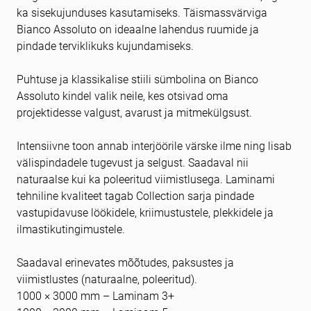
ka sisekujunduses kasutamiseks. Täismassvärviga
Bianco Assoluto on ideaalne lahendus ruumide ja
pindade terviklikuks kujundamiseks.
Puhtuse ja klassikalise stiili sümbolina on Bianco
Assoluto kindel valik neile, kes otsivad oma
projektidesse valgust, avarust ja mitmekülgsust.
Intensiivne toon annab interjöörile värske ilme ning lisab
välispindadele tugevust ja selgust. Saadaval nii
naturaalse kui ka poleeritud viimistlusega. Laminami
tehniline kvaliteet tagab Collection sarja pindade
vastupidavuse löökidele, kriimustustele, plekkidele ja
ilmastikutingimustele.
Saadaval erinevates mõõtudes, paksustes ja
viimistlustes (naturaalne, poleeritud).
1000 × 3000 mm – Laminam 3+