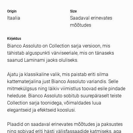
Origin
Size
Itaalia
Saadaval erinevates
Sõnum
kohustuslik *
mõõtudes
Kirjeldus
Bianco Assoluto on Collection sarja versioon, mis
tähistab alguspunkti värviseeriale, mis on tänaseks
saanud Laminami jaoks oluliseks.
Ajatu ja klassikaline valik, mis paistab eriti silma
kattematerjalina just Bianco Assoluto variandis. Selle
mitmekülgsus ning läikiv viimistlus toovad esile pindade
heleduse. Bianco Assoluto sobitub suurepäraselt teiste
Collection sarja toonidega, võimaldades luua
elegantseid ja efektseid kooslusi.
Plaadid on saadaval erinevates mõõtudes ja paksustes
ning sobivad eriti hästi välisfassaadide katmiseks, aga