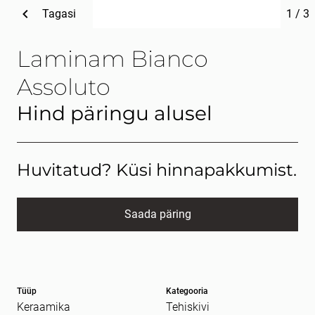
Tagasi
1
/
3
Laminam Bianco
Assoluto
Hind päringu alusel
Huvitatud? Küsi hinnapakkumist.
Saada päring
Nimi
kohustuslik *
Tüüp
Kategooria
E-post
kohustuslik *
Keraamika
Tehiskivi