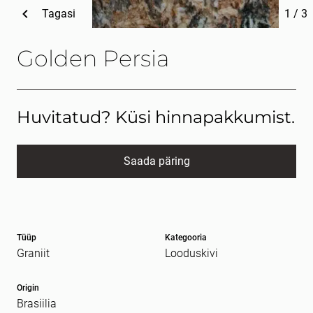
Tagasi
1
/
3
Golden Persia
Huvitatud? Küsi hinnapakkumist.
Saada päring
Nimi
kohustuslik *
Tüüp
Kategooria
E-post
kohustuslik *
Graniit
Looduskivi
Origin
Brasiilia
Sõnum
kohustuslik *