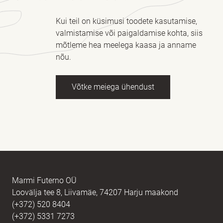
Kui teil on küsimusi toodete kasutamise,
valmistamise või paigaldamise kohta, siis
mõtleme hea meelega kaasa ja anname
nõu.
Võtke meiega ühendust
Nimi
kohustuslik *
E-post
kohustuslik *
Marmi Futerno OÜ
Loovälja tee 8, Liivamäe, 74207 Harju maakond
(+372) 520 8404
Sõnum
kohustuslik *
(+372) 5331 7273