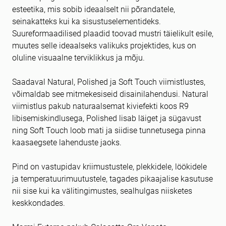
esteetika, mis sobib ideaalselt nii põrandatele,
seinakatteks kui ka sisustuselementideks.
Suureformaadilised plaadid toovad mustri täielikult esile,
muutes selle ideaalseks valikuks projektides, kus on
oluline visuaalne terviklikkus ja mõju.
Saadaval Natural, Polished ja Soft Touch viimistlustes,
võimaldab see mitmekesiseid disainilahendusi. Natural
viimistlus pakub naturaalsemat kiviefekti koos R9
libisemiskindlusega, Polished lisab läiget ja sügavust
ning Soft Touch loob mati ja siidise tunnetusega pinna
kaasaegsete lahenduste jaoks.
Pind on vastupidav kriimustustele, plekkidele, löökidele
ja temperatuurimuutustele, tagades pikaajalise kasutuse
nii sise kui ka välitingimustes, sealhulgas niisketes
keskkondades.