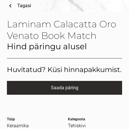
Tagasi
Laminam Calacatta Oro
Venato Book Match
Hind päringu alusel
Huvitatud? Küsi hinnapakkumist.
Saada päring
Nimi
kohustuslik *
Tüüp
Kategooria
E-post
kohustuslik *
Keraamika
Tehiskivi