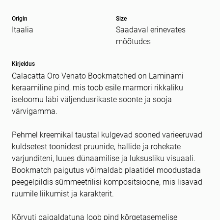
Origin
Size
Itaalia
Saadaval erinevates
Sõnum
kohustuslik *
mõõtudes
Kirjeldus
Calacatta Oro Venato Bookmatched on Laminami
keraamiline pind, mis toob esile marmori rikkaliku
iseloomu läbi väljendusrikaste soonte ja sooja
värvigamma.
Pehmel kreemikal taustal kulgevad sooned varieeruvad
kuldsetest toonidest pruunide, hallide ja rohekate
varjunditeni, luues dünaamilise ja luksusliku visuaali.
Bookmatch paigutus võimaldab plaatidel moodustada
peegelpildis sümmeetrilisi kompositsioone, mis lisavad
ruumile liikumist ja karakterit.
Kõrvuti paigaldatuna loob pind kõrgetasemelise