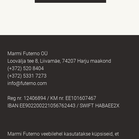
Nimi
kohustuslik *
E-post
kohustuslik *
Marmi Futerno OÜ
Loovälja tee 8, Liivamäe, 74207 Harju maakond
(+372) 520 8404
Sõnum
kohustuslik *
(+372) 5331 7273
info@futerno.com
Reg nr. 12406894 / KM nr. EE101607467
IBAN EE902200221056762443 / SWIFT HABAEE2X
Marmi Futerno veebilehel kasutatakse küpsiseid, et