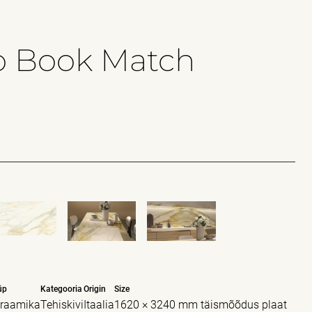
o Book Match
üp
Kategooria
Origin
Size
raamika
Tehiskivi
Itaalia
1620 × 3240 mm täismõõdus plaat