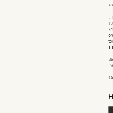
ko
Li
su
kr
om
tö
si
Se
in
16
H