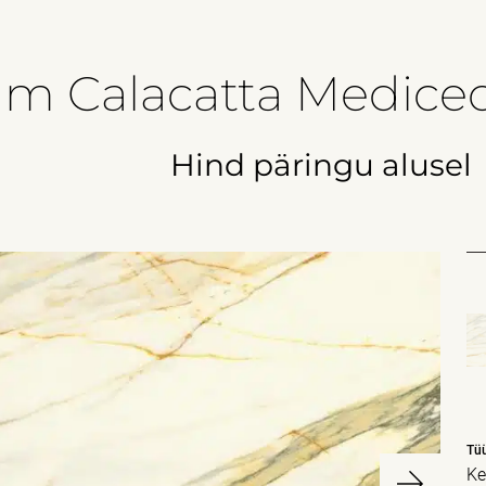
m Calacatta Medice
Hind päringu alusel
Tü
Ke