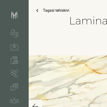
Tagasi
tehiskivi
Lamina
Teenused ja tootmine
Tehnilised lahendused
Tooted
Segmendid
KKK
Meist