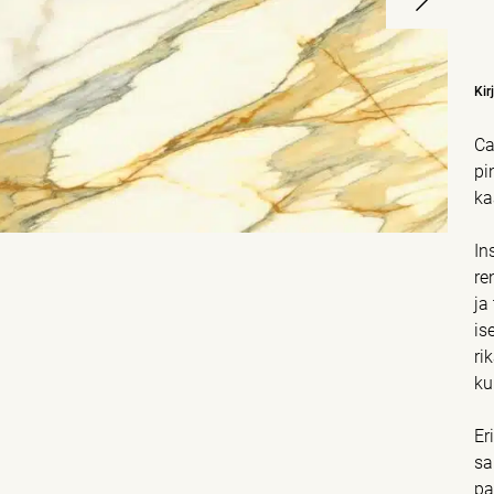
Kir
Ca
pi
ka
In
re
ja
is
ri
ku
Er
sa
pa