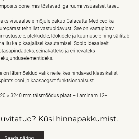
mpositsioone, mis tõstavad iga ruumi visuaalset taset.
saks visuaalsele mõjule pakub Calacatta Mediceo ka
urepärast tehnilist vastupidavust. See on vastupidav
iimustustele, plekkidele, löökidele ja kuumusele ning säilitab
a ilu ka pikaajalisel kasutamisel. Sobib ideaalselt
ötasapindadeks, seinakatteks ja erinevateks
sekujunduselementideks.
e on läbimõeldud valik neile, kes hindavad klassikalist
spiratsiooni ja kaasaegset funktsionaalsust.
20 × 3240 mm täismõõdus plaat – Laminam 12+
uvitatud? Küsi hinnapakkumist.
Saada päring