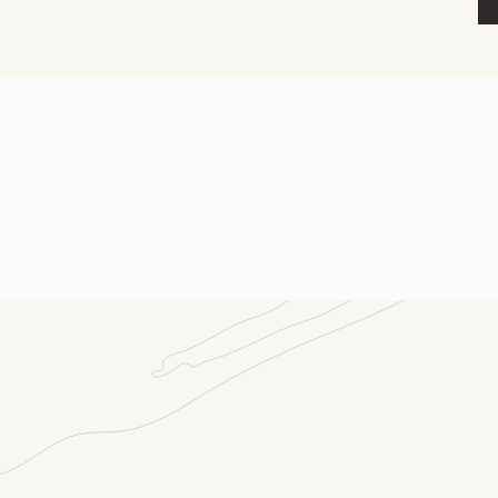
Ni
E-p
Sõ