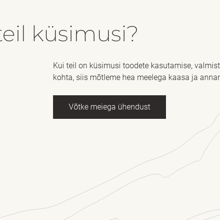
eil küsimusi?
Kui teil on küsimusi toodete kasutamise, valmi
kohta, siis mõtleme hea meelega kaasa ja anna
Võtke meiega ühendust
imi
kohustuslik *
E-post
õnum