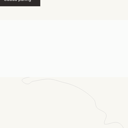
mi
kohustuslik *
ost
kohustuslik *
num
kohustuslik *