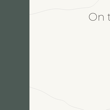
On t
N
S