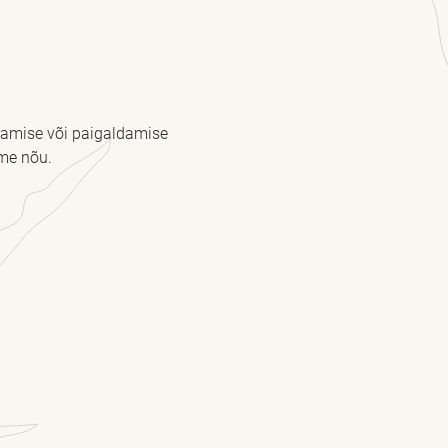
stamise või paigaldamise
me nõu.
kohustuslik *
kohustuslik *