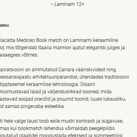
– Laminam 12+
jeldus
lacatta Mediceo Book match on Laminami keraamiline
nd, mis tõlgendab Itaalia marmori ajatut elegantsi julges ja
asaegses võtmes.
spiratsiooni on ammutatud Carrara vääriskividest ning
nessansiajastu arhitektuuripärandist, ühendades traditsiooni
 tipptasemel keraamilise tehnoloogia. Disaini
eloomustavad laiad ja väljendusrikkad sooned, mida
kastavad soojad oranžid ja pruunid toonid, luues luksusliku,
id samas pingevaba esteetika.
iti hele valge taust toob esile mustri kontrasti ja sügavuse,
mas kui bookmatch lahendus võimaldab peegelpildis
igutatud plaatidel moodustada efektseid ja sümmeetrilisi