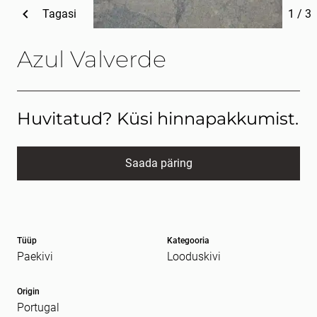
Tagasi
1
/
3
Azul Valverde
Huvitatud? Küsi hinnapakkumist.
Saada päring
Nimi
kohustuslik *
Tüüp
Kategooria
E-post
kohustuslik *
Paekivi
Looduskivi
Origin
Portugal
Sõnum
kohustuslik *