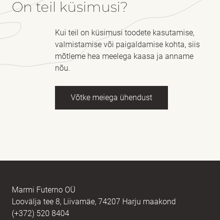
On teil küsimusi?
Kui teil on küsimusi toodete kasutamise,
valmistamise või paigaldamise kohta, siis
mõtleme hea meelega kaasa ja anname
nõu.
Võtke meiega ühendust
Nimi
kohustuslik *
E-post
kohustuslik *
Marmi Futerno OÜ
Loovälja tee 8, Liivamäe, 74207 Harju maakond
(+372) 520 8404
Sõnum
kohustuslik *