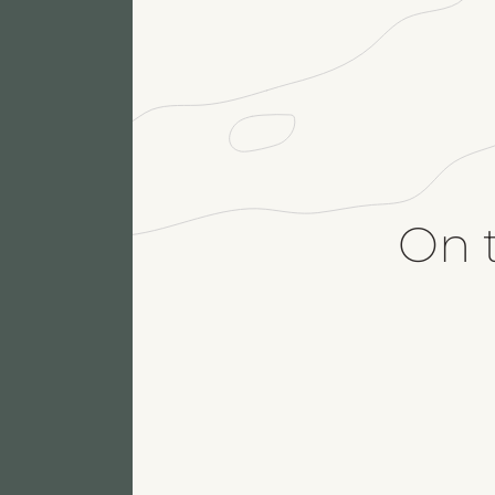
On t
N