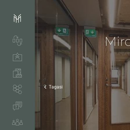
Mir
Teenused ja tootmine
Tehnilised lahendused
Tooted
Tagasi
Segmendid
KKK
Meist