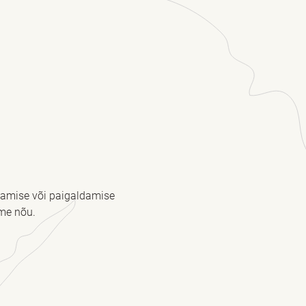
stamise või paigaldamise
me nõu.
kohustuslik *