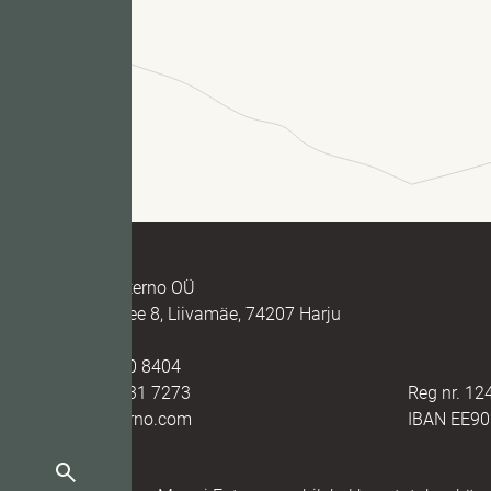
S
Marmi Futerno OÜ
Loovälja tee 8, Liivamäe, 74207 Harju
maakond
(+372) 520 8404
(+372) 5331 7273
Reg nr. 1
info@futerno.com
IBAN EE9
C
Otsi: