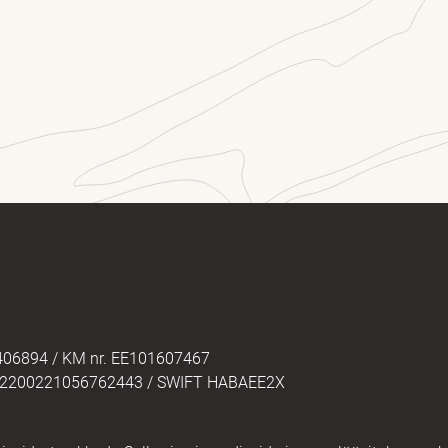
õnum
2406894 / KM nr. EE101607467
02200221056762443 / SWIFT HABAEE2X
APTCHA