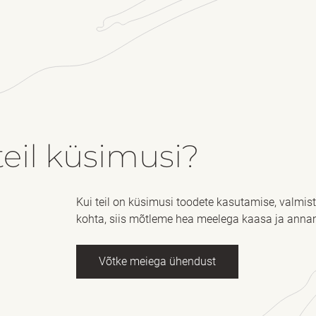
eil küsimusi?
Kui teil on küsimusi toodete kasutamise, valmi
kohta, siis mõtleme hea meelega kaasa ja anna
Võtke meiega ühendust
imi
kohustuslik *
E-post