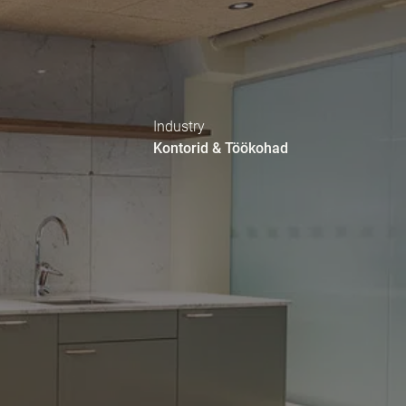
Industry
Kontorid & Töökohad