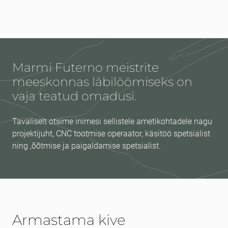
Marmi Futerno meistrite
meeskonnas läbilöömiseks on
vaja teatud omadusi.
Eesnimi
kohustuslik *
Tavaliselt otsime inimesi sellistele ametikohtadele nagu
projektijuht, CNC tootmise operaator, käsitöö spetsialist
ning ,õõtmise ja paigaldamise spetsialist.
Perekonnanimi
kohustuslik *
E-mail
kohustuslik *
Telefon
Armastama kive