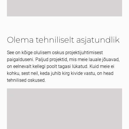
Max. file size: 2 GB.
Olema tehniliselt asjatundlik
See on kõige olulisem oskus projektijuhtimisest
paigalduseni. Paljud projektid, mis meie lauale jõuavad,
on eelnevalt kellegi poolt tagasi lükatud. Kuid meie ei
kohku, sest neil, keda juhib kirg kivide vastu, on head
tehnilised oskused.