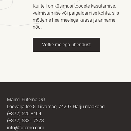
Kui teil on küsimusi toodete kasutamise,
valmistamise või paigaldamise kohta, siis
mõtleme hea meelega kaasa ja anname
nõu.
Võtke meiega ühendust
Nimi
kohustuslik *
E-post
kohustuslik *
Marmi Futerno OÜ
Loovälja tee 8, Liivamäe, 74207 Harju maakond
(+372) 520 8404
Sõnum
kohustuslik *
(+372) 5331 7273
info@futerno.com