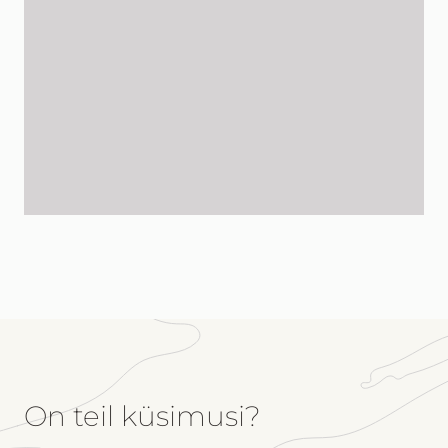
On teil küsimusi?