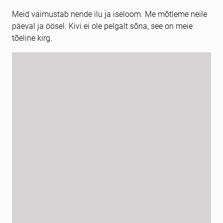
Meid vaimustab nende ilu ja iseloom. Me mõtleme neile
Motivatsioonikiri
kohustuslik *
päeval ja öösel. Kivi ei ole pelgalt sõna, see on meie
tõeline kirg.
Lisage oma CV (docx; PDF)
kohustuslik *