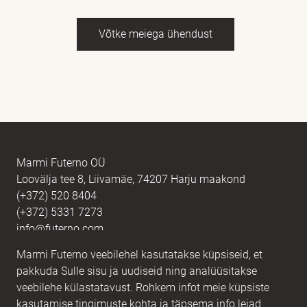
Võtke meiega ühendust
Nimi
kohustuslik *
E-post
kohustuslik *
Marmi Futerno OÜ
Loovälja tee 8, Liivamäe, 74207 Harju maakond
(+372) 520 8404
Sõnum
kohustuslik *
(+372) 5331 7273
info@futerno.com
Marmi Futerno veebilehel kasutatakse küpsiseid, et
Reg nr. 12406894 / KM nr. EE101607467
pakkuda Sulle sisu ja uudiseid ning analüüsitakse
IBAN EE902200221056762443 / SWIFT HABAEE2X
veebilehe külastatavust. Rohkem infot meie küpsiste
kasutamise tingimuste kohta ja täpsema info leiad